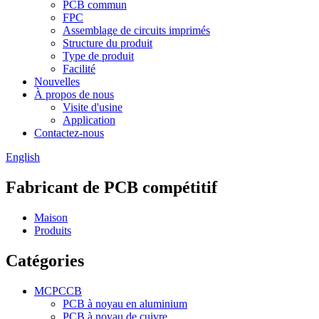
PCB commun
FPC
Assemblage de circuits imprimés
Structure du produit
Type de produit
Facilité
Nouvelles
À propos de nous
Visite d'usine
Application
Contactez-nous
English
Fabricant de PCB compétitif
Maison
Produits
Catégories
MCPCCB
PCB à noyau en aluminium
PCB à noyau de cuivre