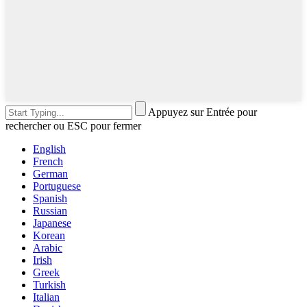
Appuyez sur Entrée pour
rechercher ou ESC pour fermer
English
French
German
Portuguese
Spanish
Russian
Japanese
Korean
Arabic
Irish
Greek
Turkish
Italian