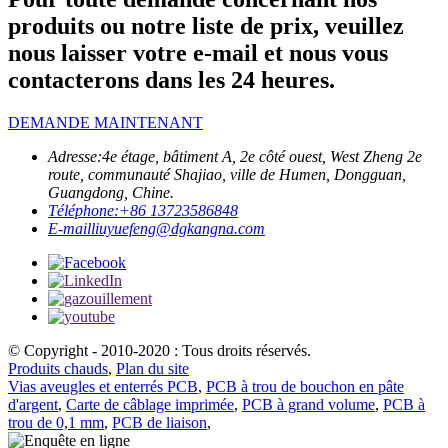
produits ou notre liste de prix, veuillez
nous laisser votre e-mail et nous vous
contacterons dans les 24 heures.
DEMANDE MAINTENANT
Adresse:
4e étage, bâtiment A, 2e côté ouest, West Zheng 2e
route, communauté Shajiao, ville de Humen, Dongguan,
Guangdong, Chine.
Téléphone:
+86 13723586848
E-mail
liuyuefeng@dgkangna.com
© Copyright - 2010-2020 : Tous droits réservés.
Produits chauds
,
Plan du site
Vias aveugles et enterrés PCB
,
PCB à trou de bouchon en pâte
d'argent
,
Carte de câblage imprimée
,
PCB à grand volume
,
PCB à
trou de 0,1 mm
,
PCB de liaison
,