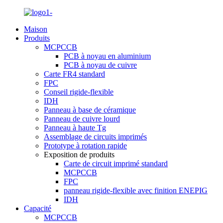
Maison
Produits
MCPCCB
PCB à noyau en aluminium
PCB à noyau de cuivre
Carte FR4 standard
FPC
Conseil rigide-flexible
IDH
Panneau à base de céramique
Panneau de cuivre lourd
Panneau à haute Tg
Assemblage de circuits imprimés
Prototype à rotation rapide
Exposition de produits
Carte de circuit imprimé standard
MCPCCB
FPC
panneau rigide-flexible avec finition ENEPIG
IDH
Capacité
MCPCCB