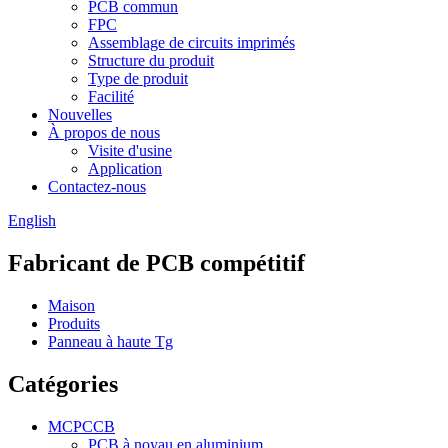
PCB commun
FPC
Assemblage de circuits imprimés
Structure du produit
Type de produit
Facilité
Nouvelles
À propos de nous
Visite d'usine
Application
Contactez-nous
English
Fabricant de PCB compétitif
Maison
Produits
Panneau à haute Tg
Catégories
MCPCCB
PCB à noyau en aluminium