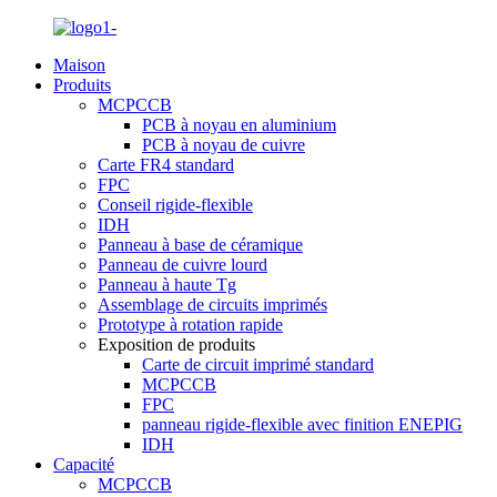
Maison
Produits
MCPCCB
PCB à noyau en aluminium
PCB à noyau de cuivre
Carte FR4 standard
FPC
Conseil rigide-flexible
IDH
Panneau à base de céramique
Panneau de cuivre lourd
Panneau à haute Tg
Assemblage de circuits imprimés
Prototype à rotation rapide
Exposition de produits
Carte de circuit imprimé standard
MCPCCB
FPC
panneau rigide-flexible avec finition ENEPIG
IDH
Capacité
MCPCCB