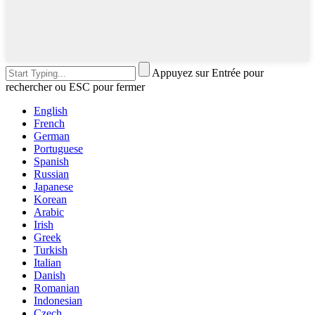
Appuyez sur Entrée pour
rechercher ou ESC pour fermer
English
French
German
Portuguese
Spanish
Russian
Japanese
Korean
Arabic
Irish
Greek
Turkish
Italian
Danish
Romanian
Indonesian
Czech