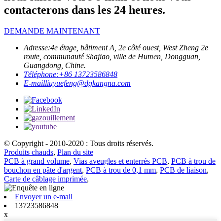
contacterons dans les 24 heures.
DEMANDE MAINTENANT
Adresse:
4e étage, bâtiment A, 2e côté ouest, West Zheng 2e
route, communauté Shajiao, ville de Humen, Dongguan,
Guangdong, Chine.
Téléphone:
+86 13723586848
E-mail
liuyuefeng@dgkangna.com
© Copyright - 2010-2020 : Tous droits réservés.
Produits chauds
,
Plan du site
PCB à grand volume
,
Vias aveugles et enterrés PCB
,
PCB à trou de
bouchon en pâte d'argent
,
PCB à trou de 0,1 mm
,
PCB de liaison
,
Carte de câblage imprimée
,
Envoyer un e-mail
13723586848
x