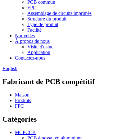
PCB commun
FPC
Assemblage de circuits imprimés
Structure du produit
Type de produit
Facilité
Nouvelles
À propos de nous
Visite d'usine
Application
Contactez-nous
English
Fabricant de PCB compétitif
Maison
Produits
FPC
Catégories
MCPCCB
PCB à noyau en aluminium