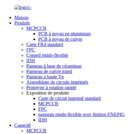
Maison
Produits
MCPCCB
PCB à noyau en aluminium
PCB à noyau de cuivre
Carte FR4 standard
FPC
Conseil rigide-flexible
IDH
Panneau à base de céramique
Panneau de cuivre lourd
Panneau à haute Tg
Assemblage de circuits imprimés
Prototype à rotation rapide
Exposition de produits
Carte de circuit imprimé standard
MCPCCB
FPC
panneau rigide-flexible avec finition ENEPIG
IDH
Capacité
MCPCCB