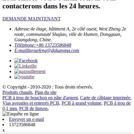
contacterons dans les 24 heures.
DEMANDE MAINTENANT
Adresse:
4e étage, bâtiment A, 2e côté ouest, West Zheng 2e
route, communauté Shajiao, ville de Humen, Dongguan,
Guangdong, Chine.
Téléphone:
+86 13723586848
E-mail
liuyuefeng@dgkangna.com
© Copyright - 2010-2020 : Tous droits réservés.
Produits chauds
,
Plan du site
PCB à trou de bouchon en pâte d'argent
,
Carte de câblage imprimée
,
Vias aveugles et enterrés PCB
,
PCB à grand volume
,
PCB à trou de
0,1 mm
,
PCB de liaison
,
Envoyer un e-mail
13723586848
x