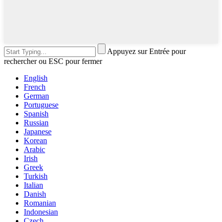
Appuyez sur Entrée pour
rechercher ou ESC pour fermer
English
French
German
Portuguese
Spanish
Russian
Japanese
Korean
Arabic
Irish
Greek
Turkish
Italian
Danish
Romanian
Indonesian
Czech