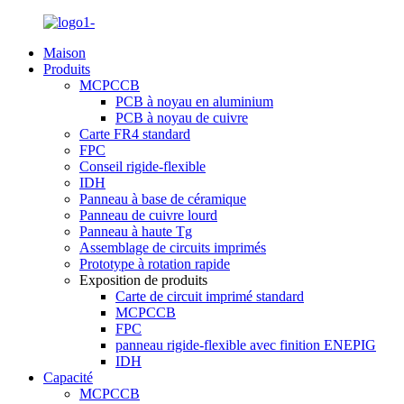
Maison
Produits
MCPCCB
PCB à noyau en aluminium
PCB à noyau de cuivre
Carte FR4 standard
FPC
Conseil rigide-flexible
IDH
Panneau à base de céramique
Panneau de cuivre lourd
Panneau à haute Tg
Assemblage de circuits imprimés
Prototype à rotation rapide
Exposition de produits
Carte de circuit imprimé standard
MCPCCB
FPC
panneau rigide-flexible avec finition ENEPIG
IDH
Capacité
MCPCCB