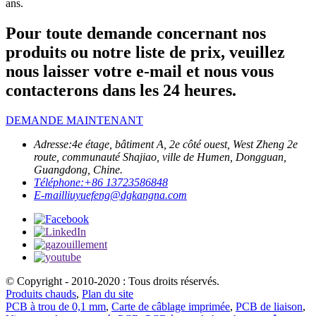
ans.
Pour toute demande concernant nos
produits ou notre liste de prix, veuillez
nous laisser votre e-mail et nous vous
contacterons dans les 24 heures.
DEMANDE MAINTENANT
Adresse:
4e étage, bâtiment A, 2e côté ouest, West Zheng 2e
route, communauté Shajiao, ville de Humen, Dongguan,
Guangdong, Chine.
Téléphone:
+86 13723586848
E-mail
liuyuefeng@dgkangna.com
© Copyright - 2010-2020 : Tous droits réservés.
Produits chauds
,
Plan du site
PCB à trou de 0,1 mm
,
Carte de câblage imprimée
,
PCB de liaison
,