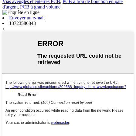
Vias aveugles et enterrés PCB
,
PCB à trou de bouchon en pâte
d'argent
,
PCB à grand volume
,
Envoyer un e-mail
13723586848
x