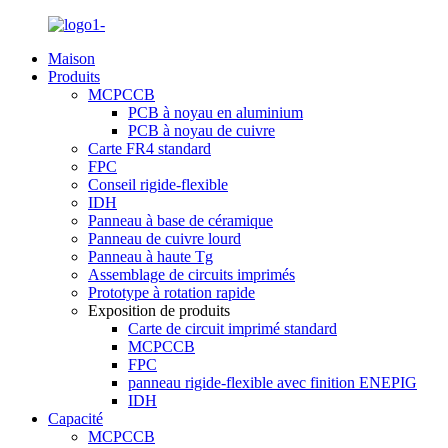
Maison
Produits
MCPCCB
PCB à noyau en aluminium
PCB à noyau de cuivre
Carte FR4 standard
FPC
Conseil rigide-flexible
IDH
Panneau à base de céramique
Panneau de cuivre lourd
Panneau à haute Tg
Assemblage de circuits imprimés
Prototype à rotation rapide
Exposition de produits
Carte de circuit imprimé standard
MCPCCB
FPC
panneau rigide-flexible avec finition ENEPIG
IDH
Capacité
MCPCCB