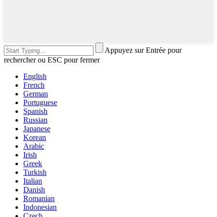
Appuyez sur Entrée pour
rechercher ou ESC pour fermer
English
French
German
Portuguese
Spanish
Russian
Japanese
Korean
Arabic
Irish
Greek
Turkish
Italian
Danish
Romanian
Indonesian
Czech