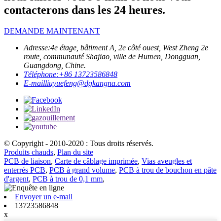
contacterons dans les 24 heures.
DEMANDE MAINTENANT
Adresse:
4e étage, bâtiment A, 2e côté ouest, West Zheng 2e
route, communauté Shajiao, ville de Humen, Dongguan,
Guangdong, Chine.
Téléphone:
+86 13723586848
E-mail
liuyuefeng@dgkangna.com
© Copyright - 2010-2020 : Tous droits réservés.
Produits chauds
,
Plan du site
PCB de liaison
,
Carte de câblage imprimée
,
Vias aveugles et
enterrés PCB
,
PCB à grand volume
,
PCB à trou de bouchon en pâte
d'argent
,
PCB à trou de 0,1 mm
,
Envoyer un e-mail
13723586848
x