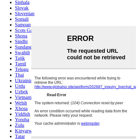
Sinhala
Slovak
Slovenian
Somali
Samoan
Scots Gaelic
Shona
Sindhi
Sundanese
Swahili
Tajik
Tamil
Telugu
Thai
Ukrainian
Urdu
Uzbek
Vietnamese
Welsh
Xhosa
Yiddish
Yoruba
Zulu
Kinyarwanda
Tatar