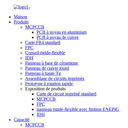
Maison
Produits
MCPCCB
PCB à noyau en aluminium
PCB à noyau de cuivre
Carte FR4 standard
FPC
Conseil rigide-flexible
IDH
Panneau à base de céramique
Panneau de cuivre lourd
Panneau à haute Tg
Assemblage de circuits imprimés
Prototype à rotation rapide
Exposition de produits
Carte de circuit imprimé standard
MCPCCB
FPC
panneau rigide-flexible avec finition ENEPIG
IDH
Capacité
MCPCCB