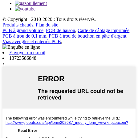
© Copyright - 2010-2020 : Tous droits réservés.
Produits chauds
,
Plan du site
PCB à grand volume
,
PCB de liaison
,
Carte de câblage imprimée
,
PCB à trou de 0,1 mm
,
PCB à trou de bouchon en pâte d'argent
,
Vias aveugles et enterrés PCB
,
Envoyer un e-mail
13723586848
x