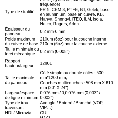
fréquence)
FR-5, CEM-3, PTFE, BT, Getek, base
Type de stratifié
en aluminium, base en cuivre, KB,
Nanya, Shengyi, ITEQ, ILM, Isola,
Nelco, Rogers, Arlon
Épaisseur du
0,2 mm-6 mm
panneau
Poids maximum
210um (6oz) pour la couche interne
du cuivre de base
210um (6oz) pour la couche externe
Taille minimale du
0,2 mm (0,008")
foret mécanique
Rapport
12h01
hauteur/largeur
Côté simple ou double côtés : 500
mm*1200 mm,
Taille maximale
du panneau
Couches multicouches : 508 mm X 610
mm (20" X 24")
Largeur/espace
0,076 mm / 0,0,076 mm (0,003" /
de ligne minimum
0,003")
Type de trou
Aveugle / Enterré / Branché (VOP,
traversant
VIP…)
HDI / Microvia
OUI