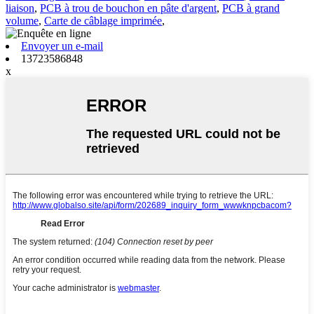
liaison
,
PCB à trou de bouchon en pâte d'argent
,
PCB à grand
volume
,
Carte de câblage imprimée
,
Envoyer un e-mail
13723586848
x