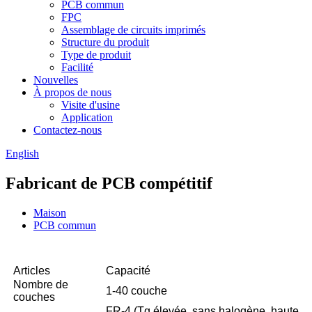
PCB commun
FPC
Assemblage de circuits imprimés
Structure du produit
Type de produit
Facilité
Nouvelles
À propos de nous
Visite d'usine
Application
Contactez-nous
English
Fabricant de PCB compétitif
Maison
PCB commun
Articles
Capacité
Nombre de
1-40 couche
couches
FR-4 (Tg élevée, sans halogène, haute