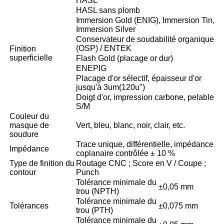
HASL
HASL sans plomb
Immersion Gold (ENIG), Immersion Tin,
Immersion Silver
Conservateur de soudabilité organique
(OSP) / ENTEK
Finition
superficielle
Flash Gold (placage or dur)
ENEPIG
Placage d'or sélectif, épaisseur d'or
jusqu'à 3um(120u")
Doigt d'or, impression carbone, pelable
S/M
Couleur du
masque de
Vert, bleu, blanc, noir, clair, etc.
soudure
Trace unique, différentielle, impédance
Impédance
coplanaire contrôlée ± 10 %
Type de finition du
Routage CNC ; Score en V / Coupe ;
contour
Punch
Tolérance minimale du
±0,05 mm
trou (NPTH)
Tolérance minimale du
Tolérances
±0,075 mm
trou (PTH)
Tolérance minimale du