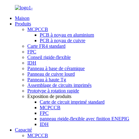
Maison
Produits
MCPCCB
PCB à noyau en aluminium
PCB à noyau de cuivre
Carte FR4 standard
FPC
Conseil rigide-flexible
IDH
Panneau à base de céramique
Panneau de cuivre lourd
Panneau à haute Tg
Assemblage de circuits imprimés
Prototype à rotation rapide
Exposition de produits
Carte de circuit imprimé standard
MCPCCB
FPC
panneau rigide-flexible avec finition ENEPIG
IDH
Capacité
MCPCCB