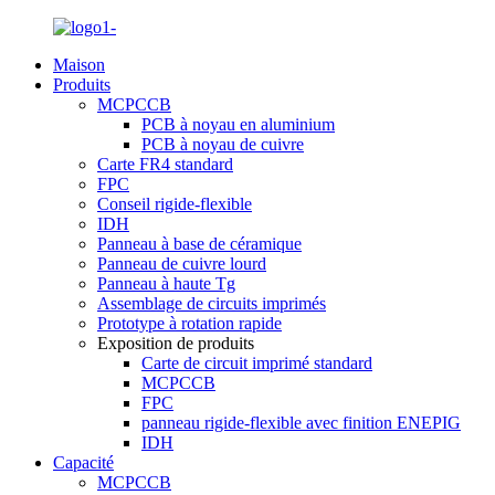
Maison
Produits
MCPCCB
PCB à noyau en aluminium
PCB à noyau de cuivre
Carte FR4 standard
FPC
Conseil rigide-flexible
IDH
Panneau à base de céramique
Panneau de cuivre lourd
Panneau à haute Tg
Assemblage de circuits imprimés
Prototype à rotation rapide
Exposition de produits
Carte de circuit imprimé standard
MCPCCB
FPC
panneau rigide-flexible avec finition ENEPIG
IDH
Capacité
MCPCCB