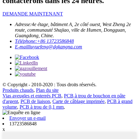
contacterons dans les 24 heures.
DEMANDE MAINTENANT
Adresse:
4e étage, bâtiment A, 2e côté ouest, West Zheng 2e
route, communauté Shajiao, ville de Humen, Dongguan,
Guangdong, Chine.
Téléphone:
+86 13723586848
E-mail
liuyuefeng@dgkangna.com
© Copyright - 2010-2020 : Tous droits réservés.
Produits chauds
,
Plan du site
Vias aveugles et enterrés PCB
,
PCB à trou de bouchon en pâte
d'argent
,
PCB de liaison
,
Carte de câblage imprimée
,
PCB à grand
volume
,
PCB à trou de 0,1 mm
,
Envoyer un e-mail
13723586848
x