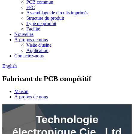
PCB commun
FPC
Assemblage de circuits imprimés
Structure du produit
Type de produit
Facilité
Nouvelles
À propos de nous
Visite d'usine
Application
Contactez-nous
English
Fabricant de PCB compétitif
Maison
À propos de nous
Technologie
électronique Cie., Ltd