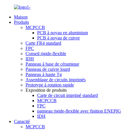
Maison
Produits
MCPCCB
PCB à noyau en aluminium
PCB à noyau de cuivre
Carte FR4 standard
FPC
Conseil rigide-flexible
IDH
Panneau à base de céramique
Panneau de cuivre lourd
Panneau à haute Tg
Assemblage de circuits imprimés
Prototype à rotation rapide
Exposition de produits
Carte de circuit imprimé standard
MCPCCB
FPC
panneau rigide-flexible avec finition ENEPIG
IDH
Capacité
MCPCCB