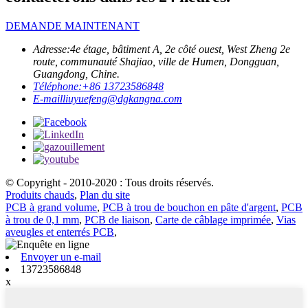
DEMANDE MAINTENANT
Adresse:
4e étage, bâtiment A, 2e côté ouest, West Zheng 2e
route, communauté Shajiao, ville de Humen, Dongguan,
Guangdong, Chine.
Téléphone:
+86 13723586848
E-mail
liuyuefeng@dgkangna.com
© Copyright - 2010-2020 : Tous droits réservés.
Produits chauds
,
Plan du site
PCB à grand volume
,
PCB à trou de bouchon en pâte d'argent
,
PCB
à trou de 0,1 mm
,
PCB de liaison
,
Carte de câblage imprimée
,
Vias
aveugles et enterrés PCB
,
Envoyer un e-mail
13723586848
x