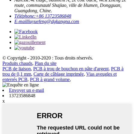
route, communauté Shajiao, ville de Humen, Dongguan,
Guangdong, Chine.
Téléphone:
+86 13723586848
E-mail
liuyuefeng@dgkangna.com
© Copyright - 2010-2020 : Tous droits réservés.
Produits chauds
,
Plan du site
PCB de liaison
,
PCB à trou de bouchon en pâte d'argent
,
PCB à
trou de 0,1 mm
,
Carte de câblage imprimée
,
Vias aveugles et
enterrés PCB
,
PCB à grand volume
,
Envoyer un e-mail
13723586848
x