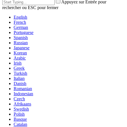
Appuyez sur Entrée pour
rechercher ou ESC pour fermer
English
French
German
Portuguese
Spanish
Russian
Japanese
Korean
Arabic
Irish
Greek
Turkish
Italian
Danish
Romanian
Indonesian
Czech
Afrikaans
Swedish
Polish
Basque
Catalan