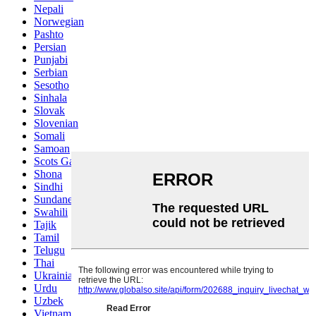
Nepali
Norwegian
Pashto
Persian
Punjabi
Serbian
Sesotho
Sinhala
Slovak
Slovenian
Somali
Samoan
Scots Gaelic
Shona
Sindhi
Sundanese
Swahili
Tajik
Tamil
Telugu
Thai
Ukrainian
Urdu
Uzbek
Vietnamese