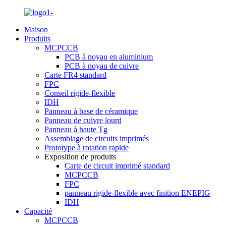
Maison
Produits
MCPCCB
PCB à noyau en aluminium
PCB à noyau de cuivre
Carte FR4 standard
FPC
Conseil rigide-flexible
IDH
Panneau à base de céramique
Panneau de cuivre lourd
Panneau à haute Tg
Assemblage de circuits imprimés
Prototype à rotation rapide
Exposition de produits
Carte de circuit imprimé standard
MCPCCB
FPC
panneau rigide-flexible avec finition ENEPIG
IDH
Capacité
MCPCCB