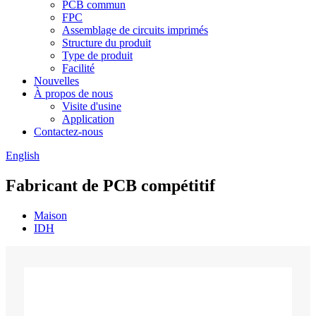
PCB commun
FPC
Assemblage de circuits imprimés
Structure du produit
Type de produit
Facilité
Nouvelles
À propos de nous
Visite d'usine
Application
Contactez-nous
English
Fabricant de PCB compétitif
Maison
IDH