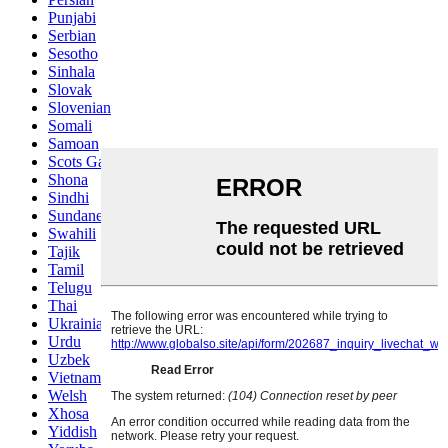
Punjabi
Serbian
Sesotho
Sinhala
Slovak
Slovenian
Somali
Samoan
Scots Gaelic
Shona
Sindhi
Sundanese
Swahili
Tajik
Tamil
Telugu
Thai
Ukrainian
Urdu
Uzbek
Vietnamese
Welsh
Xhosa
Yiddish