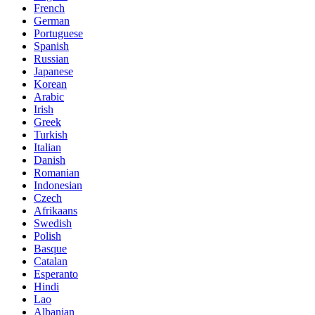
French
German
Portuguese
Spanish
Russian
Japanese
Korean
Arabic
Irish
Greek
Turkish
Italian
Danish
Romanian
Indonesian
Czech
Afrikaans
Swedish
Polish
Basque
Catalan
Esperanto
Hindi
Lao
Albanian