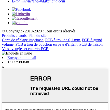
E-mail
liuyuefeng@dgkangna.com
© Copyright - 2010-2020 : Tous droits réservés.
Produits chauds
,
Plan du site
Carte de câblage imprimée
,
PCB à trou de 0,1 mm
,
PCB à grand
volume
,
PCB à trou de bouchon en pâte d'argent
,
PCB de liaison
,
Vias aveugles et enterrés PCB
,
Envoyer un e-mail
13723586848
x