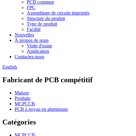
PCB commun
FPC
Assemblage de circuits imprimés
Structure du produit
Type de produit
Facilité
Nouvelles
À propos de nous
Visite d'usine
Application
Contactez-nous
English
Fabricant de PCB compétitif
Maison
Produits
MCPCCB
PCB à noyau en aluminium
Catégories
MCPCCB