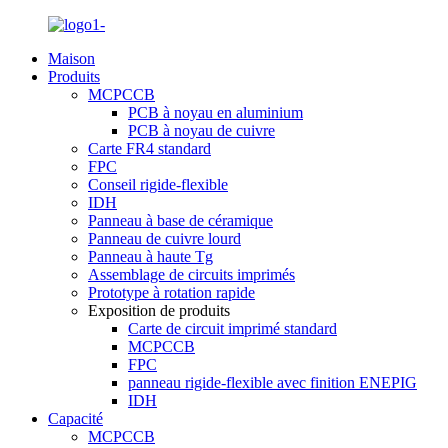
Maison
Produits
MCPCCB
PCB à noyau en aluminium
PCB à noyau de cuivre
Carte FR4 standard
FPC
Conseil rigide-flexible
IDH
Panneau à base de céramique
Panneau de cuivre lourd
Panneau à haute Tg
Assemblage de circuits imprimés
Prototype à rotation rapide
Exposition de produits
Carte de circuit imprimé standard
MCPCCB
FPC
panneau rigide-flexible avec finition ENEPIG
IDH
Capacité
MCPCCB